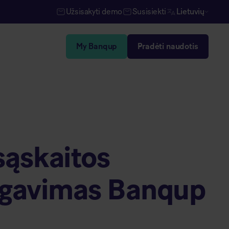
Užsisakyti demo
Susisiekti
Lietuvių
My Banqup
Pradėti naudotis
sąskaitos
 gavimas Banqup