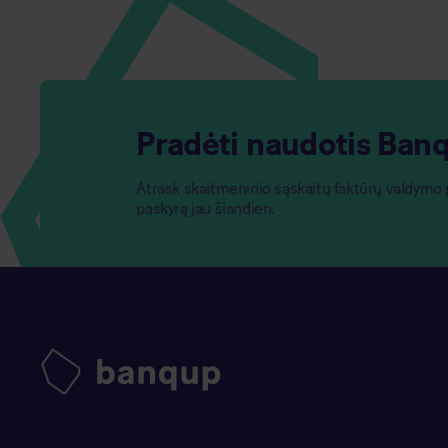
Pradėti naudotis Ban
Atrask skaitmeninio sąskaitų faktūrų valdym
paskyrą jau šiandien.