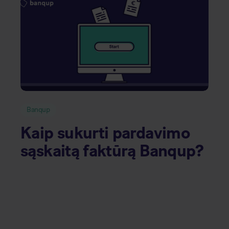
Banqup
Kaip sukurti pardavimo
sąskaitą faktūrą Banqup?