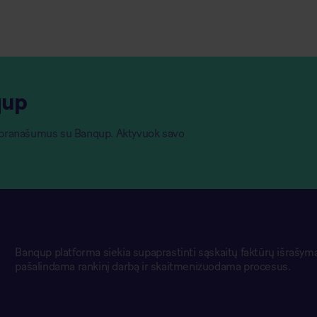
qup
o pranašumus su Banqup. Aktyvuok savo
Banqup platforma siekia supaprastinti sąskaitų faktūrų išrašymą
pašalindama rankinį darbą ir skaitmenizuodama procesus.