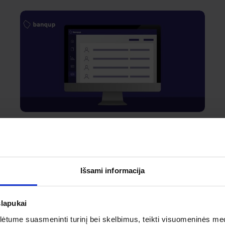
Banqup
Kaip pridėti naują tiekėją
Banqup?
Išsami informacija
slapukai
tume suasmeninti turinį bei skelbimus, teikti visuomeninės medij