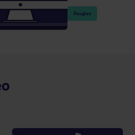
Daugiau
eo