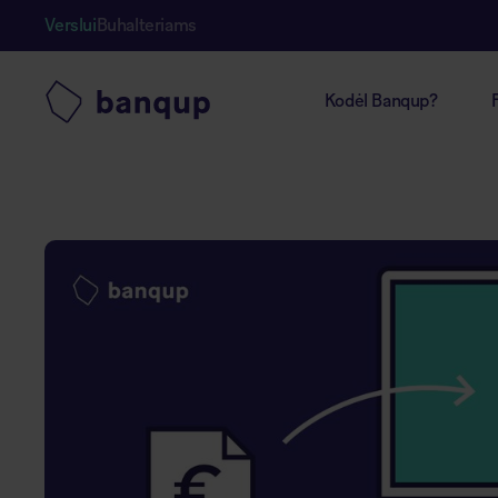
Verslui
Buhalteriams
Kodėl Banqup?