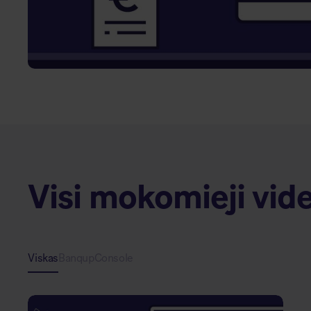
Visi mokomieji vid
Viskas
Banqup
Console