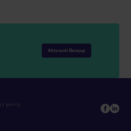
Aktyvuoti Banqup
 ir gavimą,