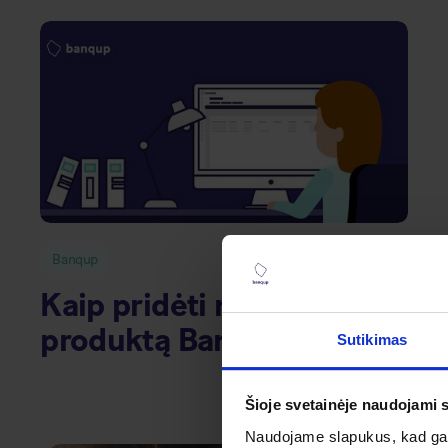
Banqup
Kaip pridėti naują
produktą Banqup?
Sutikimas
Šioje svetainėje naudojami 
Naudojame slapukus, kad galė