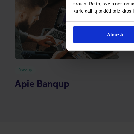
srautą. Be to, svetainės nau
kurie gali ją pridėti prie kit
Atmesti
Banqup
Apie Banqup