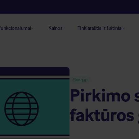
Funkcionalumai
Kainos
Tinklaraštis ir šaltiniai
Banqup
Pirkimo 
faktūros