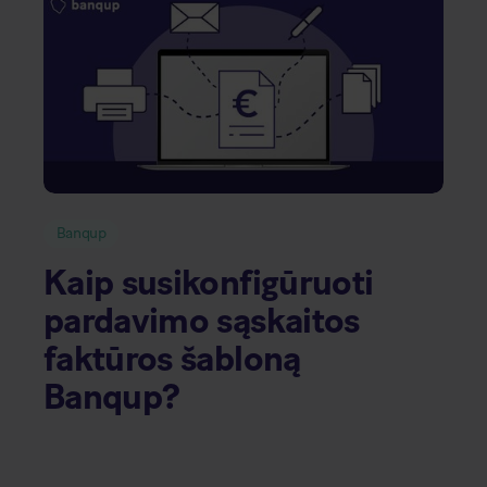
Banqup
Kaip susikonfigūruoti
pardavimo sąskaitos
faktūros šabloną
Banqup?