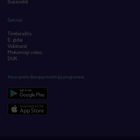
Susisiekti
Šaltiniai
Tinklaraštis
E. gidai
Vebinarai
Mokomieji video
DUK
Atsisiųskite Banqup mobiliąją programėlę