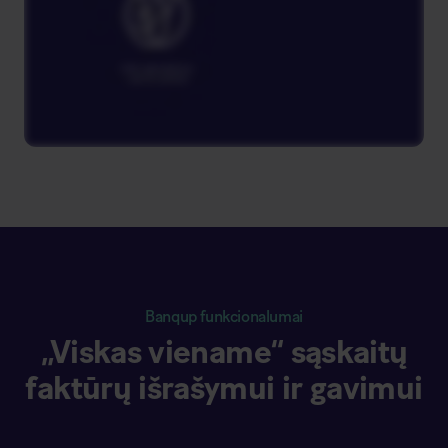
Banqup funkcionalumai
„Viskas viename“ sąskaitų
faktūrų išrašymui ir gavimui