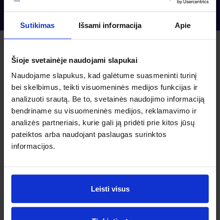
Sutikimas
Išsami informacija
Apie
Šioje svetainėje naudojami slapukai
Pradžia su Banqup
Naudojame slapukus, kad galėtume suasmeninti turinį
bei skelbimus, teikti visuomeninės medijos funkcijas ir
Kaip pradėti naudotis
analizuoti srautą. Be to, svetainės naudojimo informaciją
Banqup?
bendriname su visuomeninės medijos, reklamavimo ir
analizės partneriais, kurie gali ją pridėti prie kitos jūsų
pateiktos arba naudojant paslaugas surinktos
Išbandyk Premium planą nemokamai pirmus tris
mėnesiuis ir atrask visus Banqup privalumus.
informacijos.
Įsitikinsi, kaip greitai ir paprastai galima išrašyti ir
gauti sąskaitas faktūras.
Užregistruok savo įmonę su Smart-ID arba M-parašu,
susikurk slaptažodį ir viskas!
Leisti visus
Greitas sąskaitų išrašymas ir automatizuotas sąskaitų
gavimas. Susikonfigūravęs aplinką išrašyk sąskaitą
faktūrą savo klientui per mažiau nei minutę. Gauk