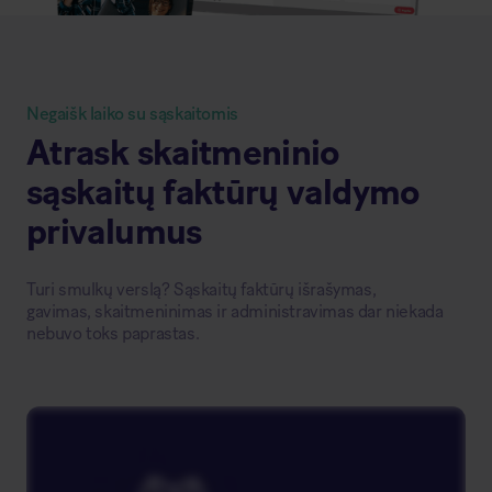
Negaišk laiko su sąskaitomis
Atrask skaitmeninio
sąskaitų faktūrų valdymo
privalumus
Turi smulkų verslą? Sąskaitų faktūrų išrašymas,
gavimas, skaitmeninimas ir administravimas dar niekada
nebuvo toks paprastas.