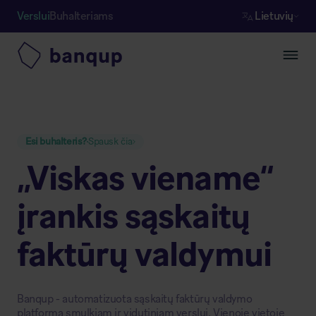
Verslui
Buhalteriams
Lietuvių
Esi buhalteris?
Spausk čia
„Viskas viename“
įrankis sąskaitų
faktūrų valdymui
Banqup - automatizuota sąskaitų faktūrų valdymo
platforma smulkiam ir vidutiniam verslui. Vienoje vietoje