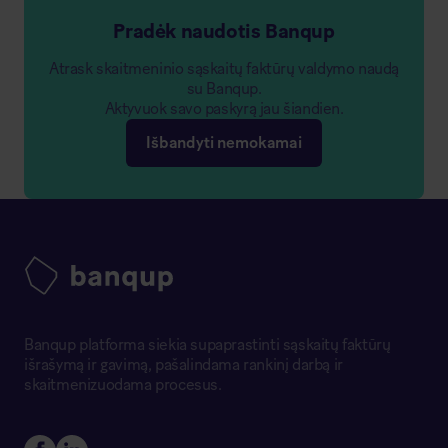
Pradėk naudotis Banqup
Atrask skaitmeninio sąskaitų faktūrų valdymo naudą
su Banqup.
Aktyvuok savo paskyrą jau šiandien.
Išbandyti nemokamai
Banqup platforma siekia supaprastinti sąskaitų faktūrų
išrašymą ir gavimą, pašalindama rankinį darbą ir
skaitmenizuodama procesus.