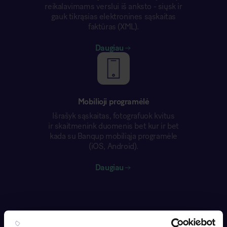
reikalavimams verslui iš anksto - siųsk ir
gauk tikrąsias elektronines sąskaitas
faktūras (XML).
Daugiau
Mobilioji programėlė
Išrašyk sąskaitas, fotografuok kvitus
ir skaitmenink duomenis bet kur ir bet
kada su Banqup mobiliąja programėle
(iOS, Android).
Daugiau