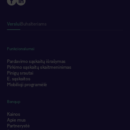
Verslui
Buhalteriams
Funkcionalumai
Pardavimo sąskaitų išrašymas
Pirkimo sąskaitų skaitmeninimas
Pinigų srautai
E. sąskaitos
Mobilioji programėlė
Banqup
Kainos
Apie mus
Partnerystė