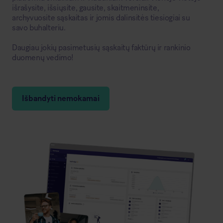
išrašysite, išsiųsite, gausite, skaitmeninsite,
archyvuosite sąskaitas ir jomis dalinsitės tiesiogiai su
savo buhalteriu.
Daugiau jokių pasimetusių sąskaitų faktūrų ir rankinio
duomenų vedimo!
Išbandyti nemokamai