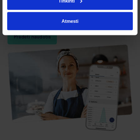
Tinkinti
sąskaitas iš skirtingų tiekėjų į Banqup su automatiškai
supildytais duomenimis.
Atmesti
Pradėti naudotis