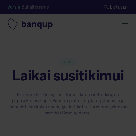
Verslui
Buhalteriams
Lietuvių
Demo
Laikai susitikimui
Rezervuokite laiką susitikimui, kurio metu daugiau
papasakosime apie Banqup platformą, kaip geriausiai ją
išnaudoti bei kokių naudų galite tikėtis. Turėsime galimybę
parodyti Banqup demo.