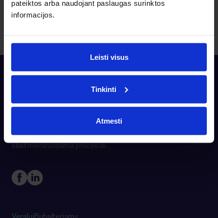
pateiktos arba naudojant paslaugas surinktos
Susisiekite su mumis
informacijos.
Leisti visus
Tinkinti
Atmesti
Banqup platforma siekia supaprastinti sąskaitų faktūrų
išrašymą ir gavimą, pašalindama rankinį darbą ir
skaitmenizuodama procesus.
Verslui
Buhalteriams