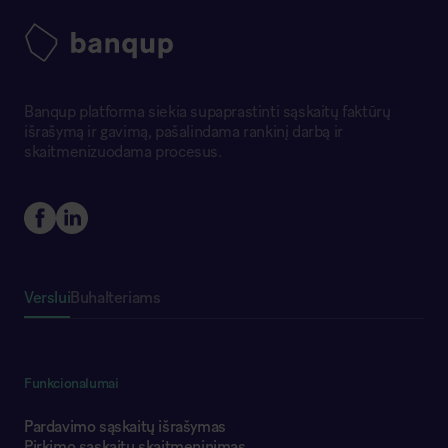
Banqup platforma siekia supaprastinti sąskaitų faktūrų
išrašymą ir gavimą, pašalindama rankinį darbą ir
skaitmenizuodama procesus.
Verslui
Buhalteriams
Funkcionalumai
Pardavimo sąskaitų išrašymas
Pirkimo sąskaitų skaitmeninimas