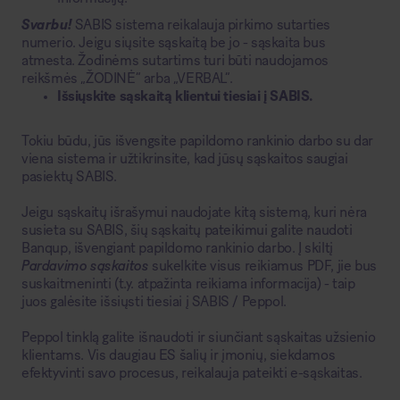
Svarbu!
SABIS sistema reikalauja pirkimo sutarties
numerio. Jeigu siųsite sąskaitą be jo - sąskaita bus
atmesta. Žodinėms sutartims turi būti naudojamos
reikšmės „ŽODINĖ“ arba „VERBAL“.
Išsiųskite sąskaitą klientui tiesiai į SABIS.
Tokiu būdu, jūs išvengsite papildomo rankinio darbo su dar
viena sistema ir užtikrinsite, kad jūsų sąskaitos saugiai
pasiektų SABIS.
Jeigu sąskaitų išrašymui naudojate kitą sistemą, kuri nėra
susieta su SABIS, šių sąskaitų pateikimui galite naudoti
Banqup, išvengiant papildomo rankinio darbo. Į skiltį
Pardavimo sąskaitos
sukelkite visus reikiamus PDF, jie bus
suskaitmeninti (t.y. atpažinta reikiama informacija) - taip
juos galėsite išsiųsti tiesiai į SABIS / Peppol.
Peppol tinklą galite išnaudoti ir siunčiant sąskaitas užsienio
klientams. Vis daugiau ES šalių ir įmonių, siekdamos
efektyvinti savo procesus, reikalauja pateikti e-sąskaitas.