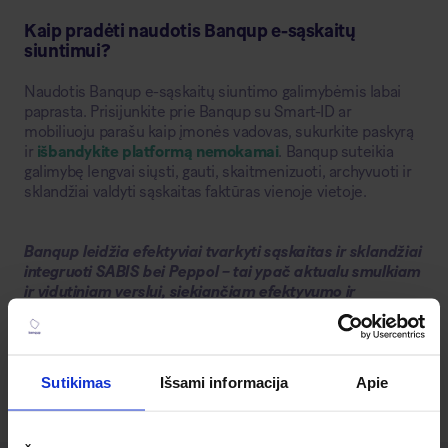
Kaip pradėti naudotis Banqup e-sąskaitų
siuntimui?
Naudotis Banqup e-sąskaitų siuntimo galimybėmis labai
paprasta. Prisijunkite prie Banqup su Smart-ID ar
mobiliuoju parašu kaip įmonės vadovas, sukurkite paskyrą
ir
išbandykite platformą nemokamai
. Banqup suteikia
galimybę lengvai siųsti, gauti, skaitmenizuoti, archyvuoti ir
sklandžiai valdyti sąskaitas faktūras vienoje vietoje.
Banqup leidžia efektyviai tvarkyti sąskaitas ir sklandžiai
integruoti SABIS bei Peppol – tai ypač aktualu smulkiam
ir vidutiniam verslui, siekiančiam efektyvumo ir
kontrolės. Pradėkite naudotis Banqup šiandien ir
optimizuokite savo sąskaitų siuntimą į SABIS bei Peppol!
Sutikimas
Išsami informacija
Apie