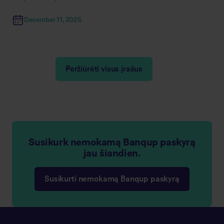
December 11, 2025
Peržiūrėti visus įrašus
Susikurk nemokamą Banqup paskyrą
jau šiandien.
Susikurti nemokamą Banqup paskyrą