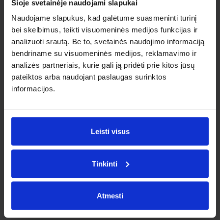
Šioje svetainėje naudojami slapukai
Naudojame slapukus, kad galėtume suasmeninti turinį
bei skelbimus, teikti visuomeninės medijos funkcijas ir
analizuoti srautą. Be to, svetainės naudojimo informaciją
Panašūs tinklaraščio
bendriname su visuomeninės medijos, reklamavimo ir
straipsniai
analizės partneriais, kurie gali ją pridėti prie kitos jūsų
pateiktos arba naudojant paslaugas surinktos
informacijos.
Leisti visus
Tinkinti
Atmesti