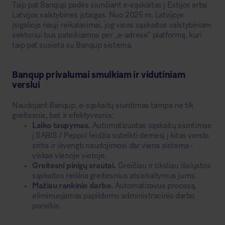
Taip pat Banqup padės siunčiant e-sąskaitas į Estijos arba
Latvijos valstybines įstaigas. Nuo 2025 m. Latvijoje
įsigalioja nauji reikalavimai, jog visos sąskaitos valstybiniam
sektoriui bus pateikiamos per „e-adrese“ platformą, kuri
taip pat susieta su Banqup sistema.
Banqup privalumai smulkiam ir vidutiniam
verslui
Naudojant Banqup, e-sąskaitų siuntimas tampa ne tik
greitesnis, bet ir efektyvesnis:
Laiko taupymas.
Automatizuotas sąskaitų siuntimas
į SABIS / Peppol leidžia sutelkti dėmesį į kitas verslo
sritis ir išvengti naudojimosi dar viena sistema -
viskas vienoje vietoje.
Greitesni pinigų srautai.
Greičiau ir tiksliau išsiųstos
sąskaitos reiškia greitesnius atsiskaitymus jums.
Mažiau rankinio darbo.
Automatizavus procesą,
eliminuojamas papildomo administracinio darbo
poreikis.