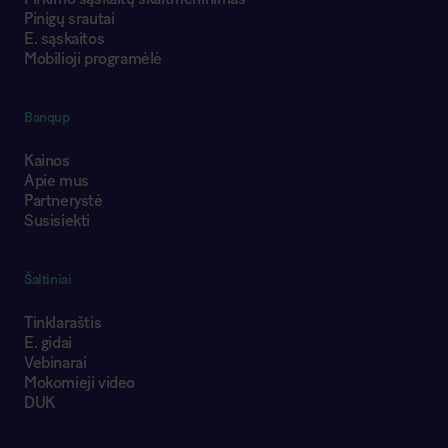
Pinigų srautai
E. sąskaitos
Mobilioji programėlė
Banqup
Kainos
Apie mus
Partnerystė
Susisiekti
Šaltiniai
Tinklaraštis
E. gidai
Vebinarai
Mokomieji video
DUK