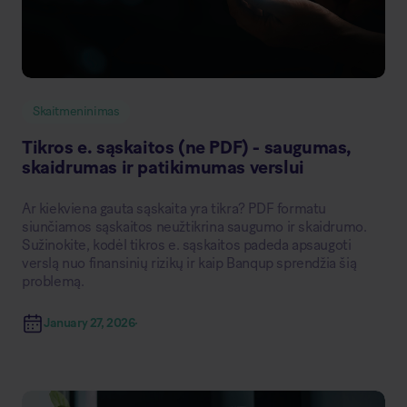
Skaitmeninimas
Tikros e. sąskaitos (ne PDF) - saugumas,
skaidrumas ir patikimumas verslui
Ar kiekviena gauta sąskaita yra tikra? PDF formatu
siunčiamos sąskaitos neužtikrina saugumo ir skaidrumo.
Sužinokite, kodėl tikros e. sąskaitos padeda apsaugoti
verslą nuo finansinių rizikų ir kaip Banqup sprendžia šią
problemą.
January 27, 2026