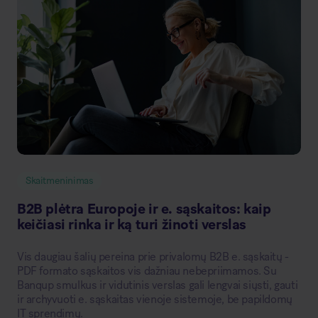
Skaitmeninimas
B2B plėtra Europoje ir e. sąskaitos: kaip
keičiasi rinka ir ką turi žinoti verslas
Vis daugiau šalių pereina prie privalomų B2B e. sąskaitų -
PDF formato sąskaitos vis dažniau nebepriimamos. Su
Banqup smulkus ir vidutinis verslas gali lengvai siųsti, gauti
ir archyvuoti e. sąskaitas vienoje sistemoje, be papildomų
IT sprendimų.