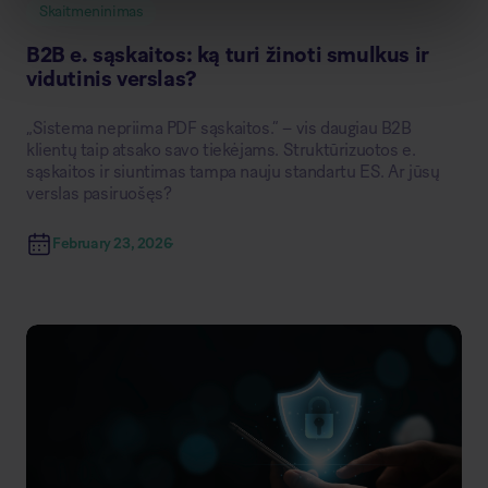
Skaitmeninimas
B2B e. sąskaitos: ką turi žinoti smulkus ir
vidutinis verslas?
„Sistema nepriima PDF sąskaitos.“ – vis daugiau B2B
klientų taip atsako savo tiekėjams. Struktūrizuotos e.
sąskaitos ir siuntimas tampa nauju standartu ES. Ar jūsų
verslas pasiruošęs?
February 23, 2026