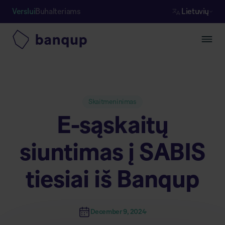
Verslui
Buhalteriams
Lietuvių
Skaitmeninimas
E-sąskaitų
siuntimas į SABIS
tiesiai iš Banqup
December 9, 2024