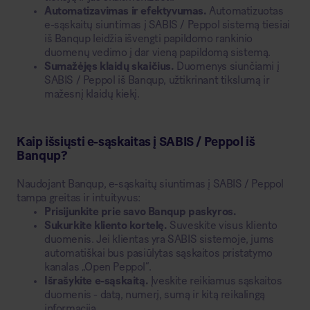
Automatizavimas ir efektyvumas.
Automatizuotas
e-sąskaitų siuntimas į SABIS / Peppol sistemą tiesiai
iš Banqup leidžia išvengti papildomo rankinio
duomenų vedimo į dar vieną papildomą sistemą.
Sumažėjęs klaidų skaičius.
Duomenys siunčiami į
SABIS / Peppol iš Banqup, užtikrinant tikslumą ir
mažesnį klaidų kiekį.
Kaip išsiųsti e-sąskaitas į SABIS / Peppol iš
Banqup?
Naudojant Banqup, e-sąskaitų siuntimas į SABIS / Peppol
tampa greitas ir intuityvus:
Prisijunkite prie savo Banqup paskyros.
Sukurkite kliento kortelę.
Suveskite visus kliento
duomenis. Jei klientas yra SABIS sistemoje, jums
automatiškai bus pasiūlytas sąskaitos pristatymo
kanalas „Open Peppol“.
Išrašykite e-sąskaitą.
Įveskite reikiamus sąskaitos
duomenis - datą, numerį, sumą ir kitą reikalingą
informaciją.