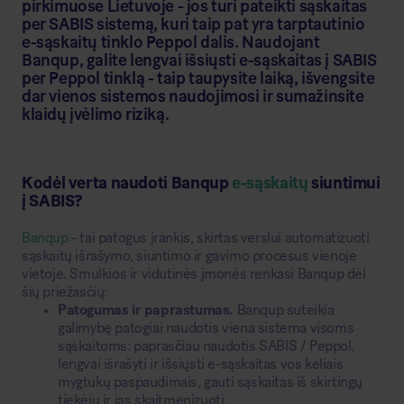
pirkimuose Lietuvoje - jos turi pateikti sąskaitas
per SABIS sistemą, kuri taip pat yra tarptautinio
e-sąskaitų tinklo Peppol dalis. Naudojant
Banqup, galite lengvai išsiųsti e-sąskaitas į SABIS
per Peppol tinklą - taip taupysite laiką, išvengsite
dar vienos sistemos naudojimosi ir sumažinsite
klaidų įvėlimo riziką.
Kodėl verta naudoti Banqup
e-sąskaitų
siuntimui
į SABIS?
Banqup
- tai patogus įrankis, skirtas verslui automatizuoti
sąskaitų išrašymo, siuntimo ir gavimo procesus vienoje
vietoje. Smulkios ir vidutinės įmonės renkasi Banqup dėl
šių priežasčių:
Patogumas ir paprastumas.
Banqup suteikia
galimybę patogiai naudotis viena sistema visoms
sąskaitoms: paprasčiau naudotis SABIS / Peppol,
lengvai išrašyti ir išsiųsti e-sąskaitas vos keliais
mygtukų paspaudimais, gauti sąskaitas iš skirtingų
tiekėjų ir jas skaitmenizuoti.