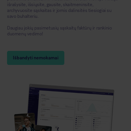
išrašysite, išsiųsite, gausite, skaitmeninsite,
archyvuosite sąskaitas ir jomis dalinsitės tiesiogiai su
savo buhalteriu.
Daugiau jokių pasimetusių sąskaitų faktūrų ir rankinio
duomenų vedimo!
Išbandyti nemokamai