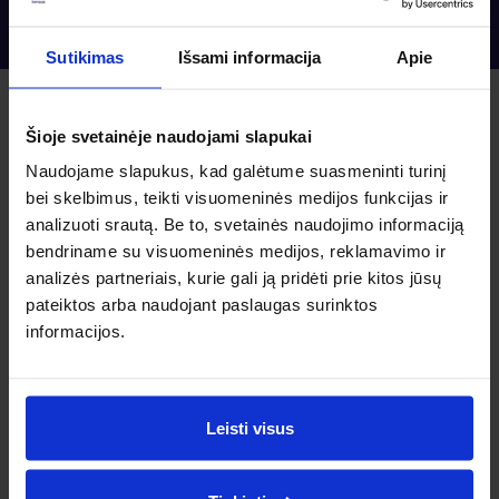
Sutikimas
Išsami informacija
Apie
Šioje svetainėje naudojami slapukai
Pradžia su Banqup
Naudojame slapukus, kad galėtume suasmeninti turinį
bei skelbimus, teikti visuomeninės medijos funkcijas ir
Kaip pradėti naudotis
analizuoti srautą. Be to, svetainės naudojimo informaciją
Banqup?
bendriname su visuomeninės medijos, reklamavimo ir
analizės partneriais, kurie gali ją pridėti prie kitos jūsų
pateiktos arba naudojant paslaugas surinktos
Išbandyk Premium planą nemokamai pirmus tris
mėnesiuis ir atrask visus Banqup privalumus.
informacijos.
Įsitikinsi, kaip greitai ir paprastai galima išrašyti ir
gauti sąskaitas faktūras.
Užregistruok savo įmonę su Smart-ID arba M-parašu,
susikurk slaptažodį ir viskas!
Leisti visus
Greitas sąskaitų išrašymas ir automatizuotas sąskaitų
gavimas. Susikonfigūravęs aplinką išrašyk sąskaitą
faktūrą savo klientui per mažiau nei minutę. Gauk