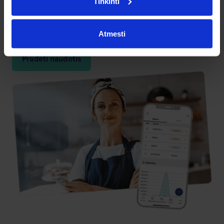
Tinkinti
sąskaitas iš skirtingų tiekėjų į Banqup su automatiškai
supildytais duomenimis.
Atmesti
Pradėti naudotis