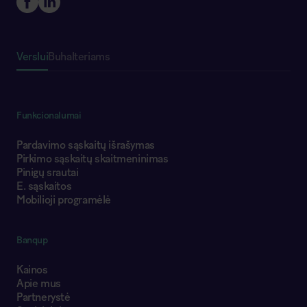
Verslui
Buhalteriams
Funkcionalumai
Pardavimo sąskaitų išrašymas
Pirkimo sąskaitų skaitmeninimas
Pinigų srautai
E. sąskaitos
Mobilioji programėlė
Banqup
Kainos
Apie mus
Partnerystė