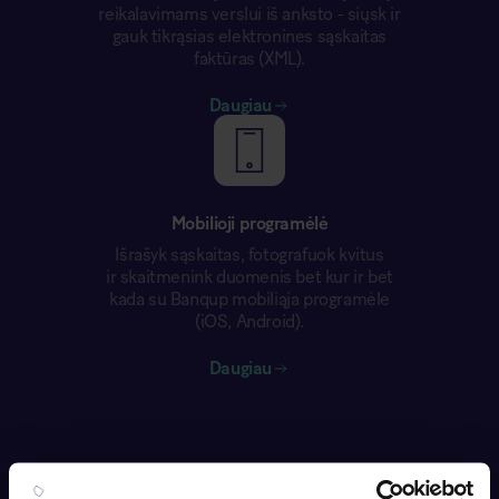
reikalavimams verslui iš anksto - siųsk ir
gauk tikrąsias elektronines sąskaitas
faktūras (XML).
Daugiau
Mobilioji programėlė
Išrašyk sąskaitas, fotografuok kvitus
ir skaitmenink duomenis bet kur ir bet
kada su Banqup mobiliąja programėle
(iOS, Android).
Daugiau