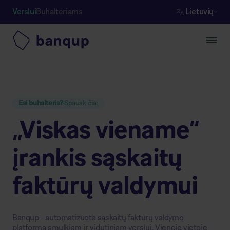
Verslui
Buhalteriams
Lietuvių
Esi buhalteris?
Spausk čia
„Viskas viename“
įrankis sąskaitų
faktūrų valdymui
Banqup - automatizuota sąskaitų faktūrų valdymo
platforma smulkiam ir vidutiniam verslui. Vienoje vietoje