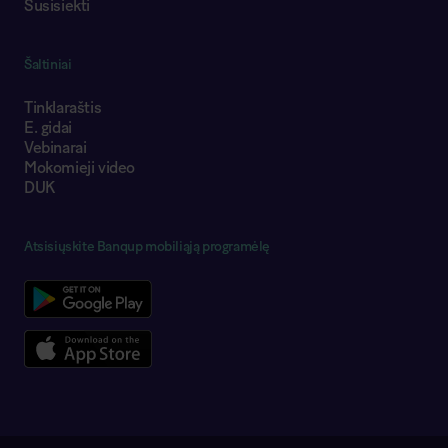
Susisiekti
Šaltiniai
Tinklaraštis
E. gidai
Vebinarai
Mokomieji video
DUK
Atsisiųskite Banqup mobiliąją programėlę