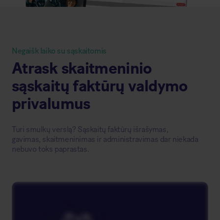
Negaišk laiko su sąskaitomis
Atrask skaitmeninio
sąskaitų faktūrų valdymo
privalumus
Turi smulkų verslą? Sąskaitų faktūrų išrašymas,
gavimas, skaitmeninimas ir administravimas dar niekada
nebuvo toks paprastas.