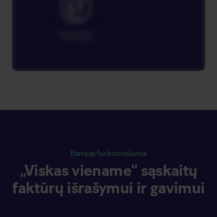
Banqup funkcionalumai
„Viskas viename“ sąskaitų
faktūrų išrašymui ir gavimui