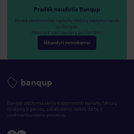
Pradėk naudotis Banqup
Atrask skaitmeninio sąskaitų faktūrų valdymo naudą
su Banqup.
Aktyvuok savo paskyrą jau šiandien.
Išbandyti nemokamai
Banqup platforma siekia supaprastinti sąskaitų faktūrų
išrašymą ir gavimą, pašalindama rankinį darbą ir
skaitmenizuodama procesus.